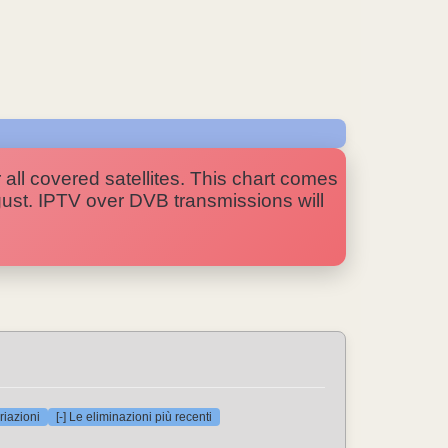
 all covered satellites. This chart comes
ugust. IPTV over DVB transmissions will
riazioni
[-] Le eliminazioni più recenti