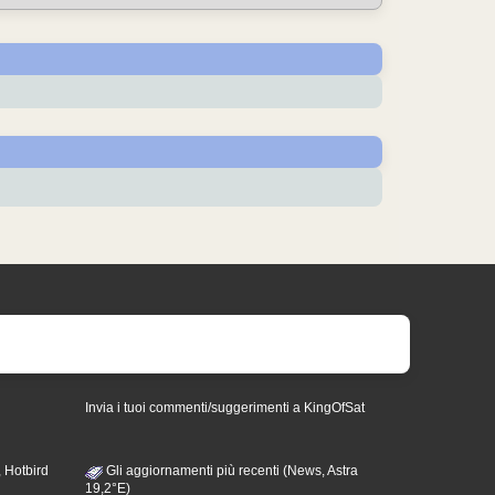
Invia i tuoi commenti/suggerimenti a KingOfSat
 Hotbird
Gli aggiornamenti più recenti (News, Astra
19,2°E)