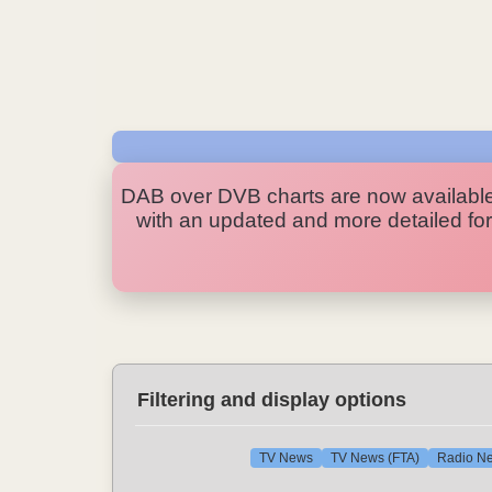
DAB over DVB charts are now availabl
with an updated and more detailed form
Filtering and display options
TV News
TV News (FTA)
Radio N