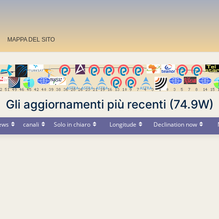
MAPPA DEL SITO
Gli aggiornamenti più recenti (74.9W)
ews
canali
Solo in chiaro
Longitude
Declination now