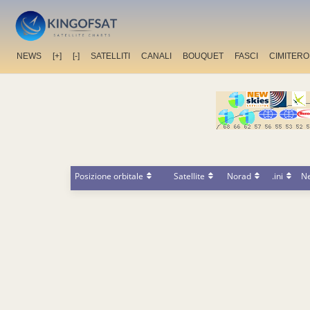
NEWS
[+]
[-]
SATELLITI
CANALI
BOUQUET
FASCI
CIMITERO
Posizione orbitale
Satellite
Norad
.ini
N