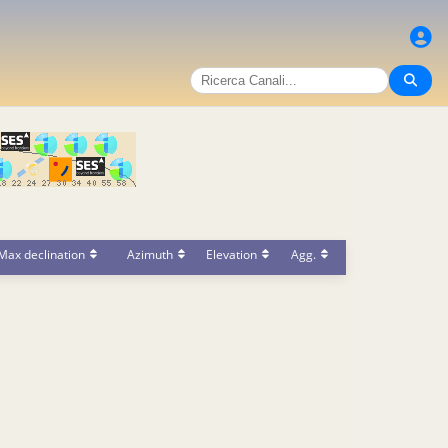
Max declination
Azimuth
Elevation
Agg.