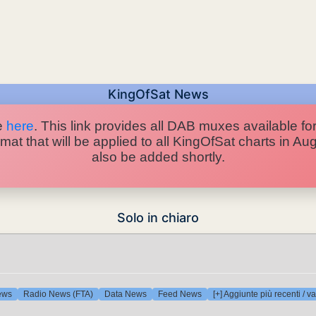
KingOfSat News
e
here
. This link provides all DAB muxes available for
at that will be applied to all KingOfSat charts in A
also be added shortly.
Solo in chiaro
ews
Radio News (FTA)
Data News
Feed News
[+] Aggiunte più recenti / va