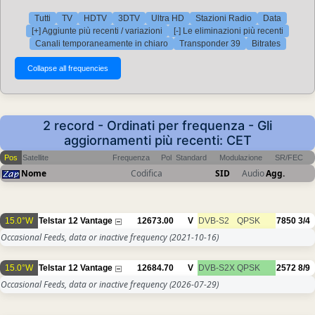
Tutti
TV
HDTV
3DTV
Ultra HD
Stazioni Radio
Data
[+] Aggiunte più recenti / variazioni
[-] Le eliminazioni più recenti
Canali temporaneamente in chiaro
Transponder 39
Bitrates
2 record - Ordinati per frequenza - Gli
aggiornamenti più recenti: CET
Pos
Satellite
Frequenza
Pol
Standard
Modulazione
SR/FEC
Nome
Codifica
SID
Audio
Agg.
15.0°W
Telstar 12 Vantage
12673.00
V
DVB-S2
QPSK
7850
3/4
Occasional Feeds, data or inactive frequency
(2021-10-16)
15.0°W
Telstar 12 Vantage
12684.70
V
DVB-S2X
QPSK
2572
8/9
Occasional Feeds, data or inactive frequency
(2026-07-29)