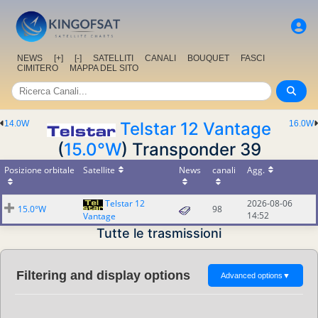
NEWS
[+]
[-]
SATELLITI
CANALI
BOUQUET
FASCI
CIMITERO
MAPPA DEL SITO
14.0W
Telstar 12 Vantage
16.0W
(
15.0°W
) Transponder 39
Posizione orbitale
Satellite
News
canali
Agg.
Telstar 12
2026-08-06
15.0°W
98
14:52
Vantage
Tutte le trasmissioni
Filtering and display options
Advanced options
▼