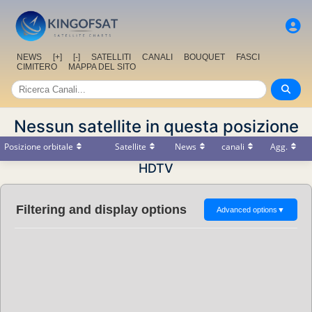
NEWS
[+]
[-]
SATELLITI
CANALI
BOUQUET
FASCI
CIMITERO
MAPPA DEL SITO
Nessun satellite in questa posizione
Posizione orbitale
Satellite
News
canali
Agg.
HDTV
Filtering and display options
Advanced options
▼