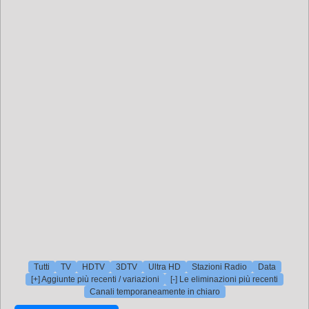
Tutti
TV
HDTV
3DTV
Ultra HD
Stazioni Radio
Data
[+] Aggiunte più recenti / variazioni
[-] Le eliminazioni più recenti
Canali temporaneamente in chiaro