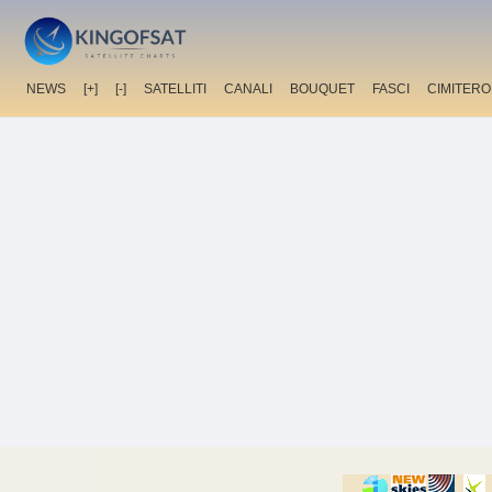
NEWS
[+]
[-]
SATELLITI
CANALI
BOUQUET
FASCI
CIMITERO