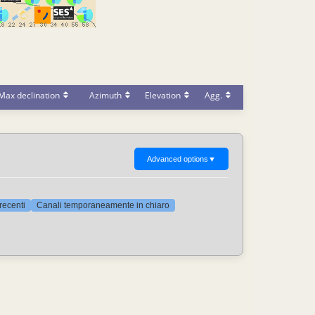
Max declination
Azimuth
Elevation
Agg.
Advanced options
▼
 recenti
Canali temporaneamente in chiaro