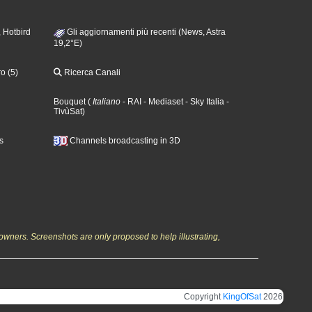
 Hotbird
Gli aggiornamenti più recenti (News, Astra
19,2°E)
o (5)
Ricerca Canali
Bouquet
(
Italiano
- RAI
- Mediaset
- Sky Italia
-
TivùSat
)
s
Channels broadcasting in 3D
owners. Screenshots are only proposed to help illustrating,
Copyright
KingOfSat
2026