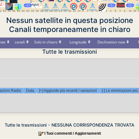
Nessun satellite in questa posizione
Canali temporaneamente in chiaro
ews
canali
Solo in chiaro
Longitude
Declination now
Tutte le trasmissioni
azioni Radio
Data
[+] Aggiunte più recenti / variazioni
[-] Le eliminazioni più
Tutte le trasmissioni - NESSUNA CORRISPONDENZA TROVATA
I Tuoi commenti / Aggiornamenti