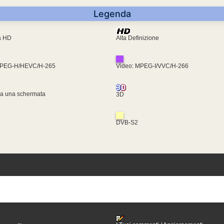
Legenda
ra HD
Alta Definizione
MPEG-H/HEVC/H-265
Video: MPEG-I/VVC/H-266
za una schermata
3D
DVB-S2