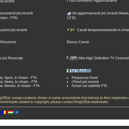
I Tuoi commenti / Aggiornamenti
tuo profilo
ornamenti più recenti
Gli aggiornamenti più recenti (News,
hiaro - FTA)
13°E)
nazioni più recenti
Canali temporaneamente in chiar
i Ricezione
Elenco Canali
i più Ricercate
Ultra High Definition TV Channel
a: Sport, In chiaro - FTA
Frequenze Feed
a: News, In chiaro - FTA
I Feed più recenti
a: Movies, In chiaro - FTA
Forum sul satellite FTA
ngOfSat, except contents shown in some screenshots that belong to their respective 
ons/remarks related to copyright, please contact KingOfSat webmaster.