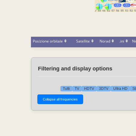
Posizione orbitale
Satellite
Norad
.ini
N
Filtering and display options
Tutti
TV
HDTV
3DTV
Ultra HD
St