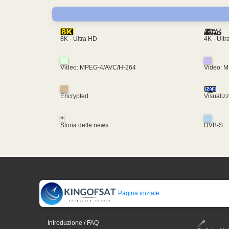
4K - Ult
8K - Ultra HD
Video: MPEG-4/AVC/H-264
Video: 
Encrypted
Visualiz
+
Storia delle news
DVB-S
Pagina iniziale
Introduzione / FAQ