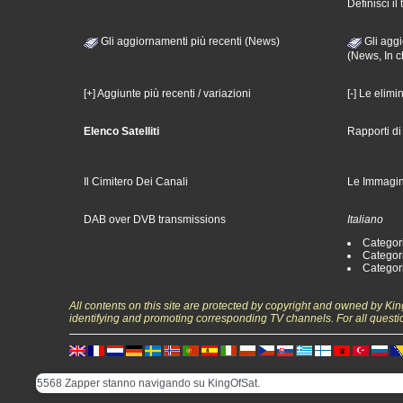
Definisci il 
Gli aggiornamenti più recenti (News)
Gli aggi
(News, In c
[+] Aggiunte più recenti / variazioni
[-] Le elimi
Elenco Satelliti
Rapporti d
Il Cimitero Dei Canali
Le Immagin
DAB over DVB transmissions
Italiano
Categori
Categori
Categori
All contents on this site are protected by copyright and owned by Ki
identifying and promoting corresponding TV channels. For all questi
5568 Zapper stanno navigando su KingOfSat.