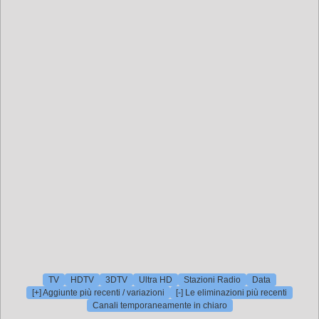
TV
HDTV
3DTV
Ultra HD
Stazioni Radio
Data
[+] Aggiunte più recenti / variazioni
[-] Le eliminazioni più recenti
Canali temporaneamente in chiaro