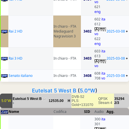
vo
621
eng
602
ita
612
In chiaro - FTA
Rai 2 HD
Mediaguard
3402
2025-03-08
+
vo
Nagravision 3
622
eng
603
ita
613
Rai 3 HD
In chiaro - FTA
3403
2025-03-08
+
vo
608
ita
Senato italiano
In chiaro - FTA
3408
2025-03-08
+
708
vo
Eutelsat 5 West B
(
5.0°W
)
DVB-S2
Eutelsat 5 West B
QPSK
35294
5.0°W
12535.00
H
PLS:
Stream 4
2/3
9
Gold+131070
Nome
Codifica
SID
Audio
Agg.
300
ita
301