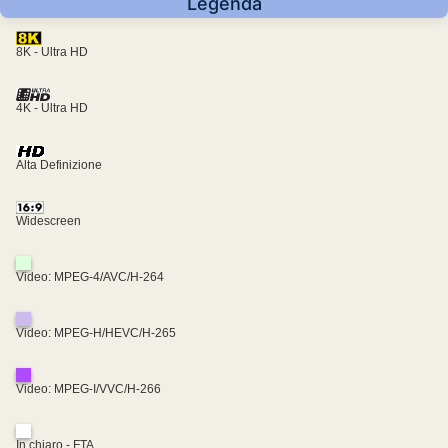
Legenda
8K - Ultra HD
4K - Ultra HD
Alta Definizione
Widescreen
Video: MPEG-4/AVC/H-264
Video: MPEG-H/HEVC/H-265
Video: MPEG-I/VVC/H-266
In chiaro - FTA