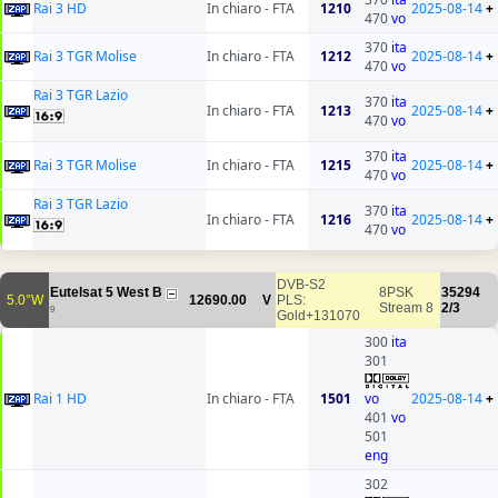
Rai 3 HD
In chiaro - FTA
1210
2025-08-14
+
470
vo
370
ita
Rai 3 TGR Molise
In chiaro - FTA
1212
2025-08-14
+
470
vo
Rai 3 TGR Lazio
370
ita
In chiaro - FTA
1213
2025-08-14
+
470
vo
370
ita
Rai 3 TGR Molise
In chiaro - FTA
1215
2025-08-14
+
470
vo
Rai 3 TGR Lazio
370
ita
In chiaro - FTA
1216
2025-08-14
+
470
vo
DVB-S2
Eutelsat 5 West B
8PSK
35294
5.0°W
12690.00
V
PLS:
Stream 8
2/3
9
Gold+131070
300
ita
301
Rai 1 HD
In chiaro - FTA
1501
vo
2025-08-14
+
401
vo
501
eng
302