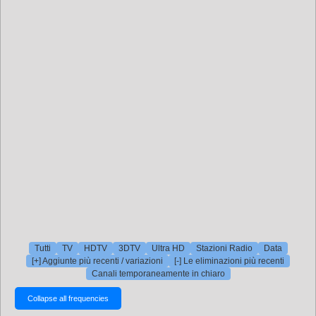
Tutti
TV
HDTV
3DTV
Ultra HD
Stazioni Radio
Data
[+] Aggiunte più recenti / variazioni
[-] Le eliminazioni più recenti
Canali temporaneamente in chiaro