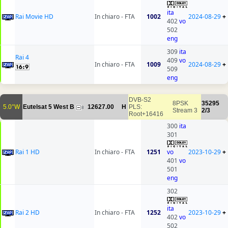
ita
Rai Movie HD
In chiaro - FTA
1002
2024-08-29
+
402
vo
502
eng
309
ita
Rai 4
409
vo
In chiaro - FTA
1009
2024-08-29
+
509
eng
DVB-S2
8PSK
35295
5.0°W
Eutelsat 5 West B
12627.00
H
PLS:
8
Stream 3
2/3
Root+16416
300
ita
301
Rai 1 HD
In chiaro - FTA
1251
vo
2023-10-29
+
401
vo
501
eng
302
ita
Rai 2 HD
In chiaro - FTA
1252
2023-10-29
+
402
vo
502