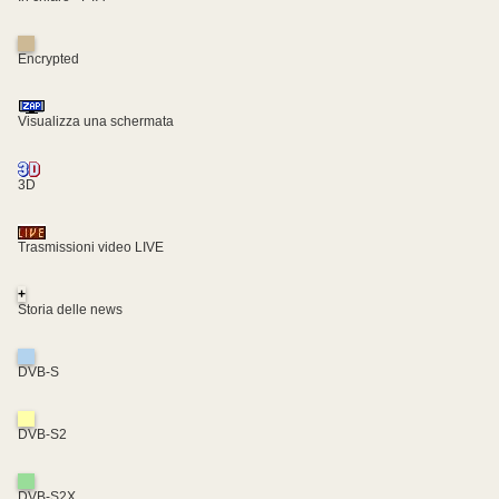
Encrypted
Visualizza una schermata
3D
Trasmissioni video LIVE
+
Storia delle news
DVB-S
DVB-S2
DVB-S2X