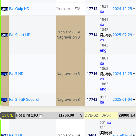
1821
Rai Gulp HD
In chiaro - FTA
17712
2024-12-25
+
ita
1841
ita
1842
In chiaro - FTA
Rai Sport HD
17714
2025-07-29
+
Nagravision 3
vo
1843
eng
1861
ita
1862
Rai 5 HD
Nagravision 3
17716
2024-12-25
+
vo
1863
eng
913
Rai 3 TGR Südtirol
Nagravision 3
17743
2025-01-04
+
ita
13.0°E
Hot Bird 13G
11766.00
V
DVB-S2
8PSK
29900
3/4
4
601
ita
611
Rai 1 HD
In chiaro - FTA
3401
2025-03-08
+