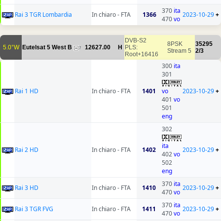
370
ita
Rai 3 TGR Lombardia
In chiaro - FTA
1366
2023-10-29
+
470
vo
DVB-S2
8PSK
35295
5.0°W
Eutelsat 5 West B
12627.00
H
PLS:
7
Stream 5
2/3
Root+16416
300
ita
301
Rai 1 HD
In chiaro - FTA
1401
vo
2023-10-29
+
401
vo
501
eng
302
ita
Rai 2 HD
In chiaro - FTA
1402
2023-10-29
+
402
vo
502
eng
370
ita
Rai 3 HD
In chiaro - FTA
1410
2023-10-29
+
470
vo
370
ita
Rai 3 TGR FVG
In chiaro - FTA
1411
2023-10-29
+
470
vo