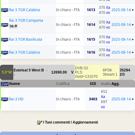
370
ita
Rai 3 TGR Calabria
In chiaro - FTA
1613
2025-08-14
+
470
vo
Rai 3 TGR Campania
370
ita
In chiaro - FTA
1614
2025-08-14
+
470
vo
370
ita
Rai 3 TGR Basilicata
In chiaro - FTA
1615
2025-08-14
+
470
vo
370
ita
Rai 3 TGR Calabria
In chiaro - FTA
1616
2025-08-14
+
470
vo
DVB-S2
Eutelsat 5 West B
8PSK
35294
5.0°W
12690.00
V
PLS:
Stream 1
2/3
1
Gold+131070
Nome
Codifica
SID
Audio
Agg.
652
ita
Rai 3 HD
In chiaro - FTA
3403
2025-08-14
+
697
vo
I Tuoi commenti / Aggiornamenti