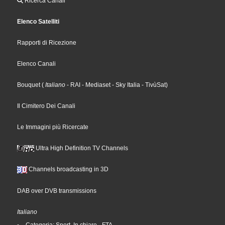
Ricerca Canali
Elenco Satelliti
Rapporti di Ricezione
Elenco Canali
Bouquet
(
Italiano
- RAI
- Mediaset
- Sky Italia
- TivùSat
)
Il Cimitero Dei Canali
Le Immagini più Ricercate
Ultra High Definition TV Channels
Channels broadcasting in 3D
DAB over DVB transmissions
Italiano
Categoria: Sport, In chiaro - FTA