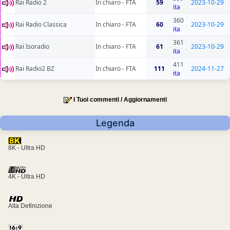
Rai Radio 2
In chiaro - FTA
59
2023-10-29
ita
360
Rai Radio Classica
In chiaro - FTA
60
2023-10-29
ita
361
Rai Isoradio
In chiaro - FTA
61
2023-10-29
ita
411
Rai Radio2 BZ
In chiaro - FTA
111
2024-11-27
ita
I Tuoi commenti / Aggiornamenti
Legenda
8K - Ultra HD
4K - Ultra HD
Alta Definizione