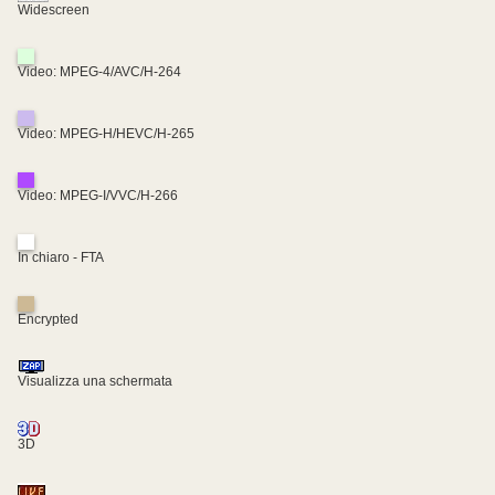
Widescreen
Video: MPEG-4/AVC/H-264
Video: MPEG-H/HEVC/H-265
Video: MPEG-I/VVC/H-266
In chiaro - FTA
Encrypted
Visualizza una schermata
3D