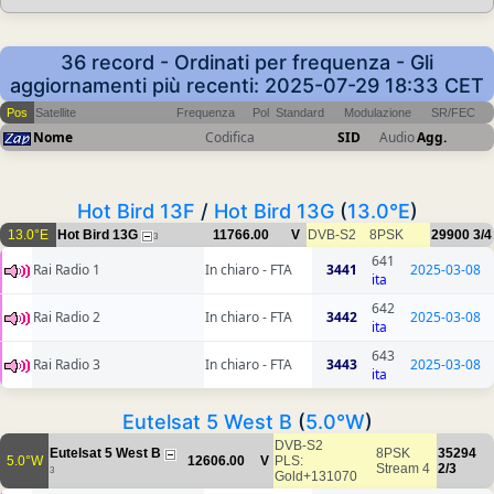
36 record - Ordinati per frequenza - Gli
aggiornamenti più recenti: 2025-07-29 18:33 CET
Pos
Satellite
Frequenza
Pol
Standard
Modulazione
SR/FEC
Nome
Codifica
SID
Audio
Agg.
Hot Bird 13F
/
Hot Bird 13G
(
13.0°E
)
13.0°E
Hot Bird 13G
11766.00
V
DVB-S2
8PSK
29900
3/4
3
641
Rai Radio 1
In chiaro - FTA
3441
2025-03-08
ita
642
Rai Radio 2
In chiaro - FTA
3442
2025-03-08
ita
643
Rai Radio 3
In chiaro - FTA
3443
2025-03-08
ita
Eutelsat 5 West B
(
5.0°W
)
DVB-S2
Eutelsat 5 West B
8PSK
35294
5.0°W
12606.00
V
PLS:
Stream 4
2/3
3
Gold+131070