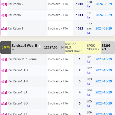
310
Rai Radio 2
In chiaro - FTA
1010
2024-08-29
ita
311
Rai Radio 3
In chiaro - FTA
1011
2024-08-29
ita
322
Rai Radio 1
In chiaro - FTA
1022
aac
2024-08-29
ita
DVB-S2
Eutelsat 5 West B
8PSK
35295
5.0°W
12627.00
H
PLS:
Stream 2
2/3
30
Root+16416
301
Rai Radio MF1 Roma
In chiaro - FTA
1
2023-10-29
ita
302
Rai Radio1 AO
In chiaro - FTA
2
2023-10-29
ita
303
Rai Radio1 AN
In chiaro - FTA
3
2023-10-29
ita
304
Rai Radio1 BA
In chiaro - FTA
4
2023-10-29
ita
305
Rai Radio1 BO
In chiaro - FTA
5
2023-10-29
ita
306
Rai Radio1 BZ
In chiaro - FTA
6
2023-10-29