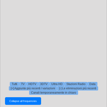
Tutti
TV
HDTV
3DTV
Ultra HD
Stazioni Radio
Data
[+] Aggiunte più recenti / variazioni
[-] Le eliminazioni più recenti
Canali temporaneamente in chiaro