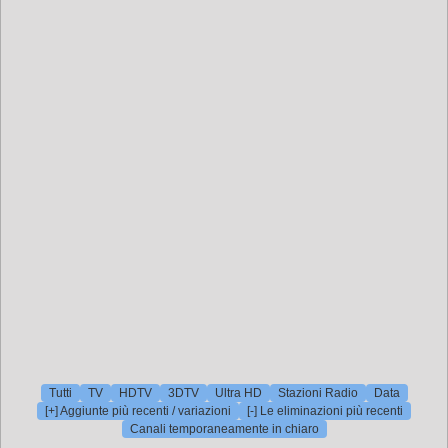
Tutti
TV
HDTV
3DTV
Ultra HD
Stazioni Radio
Data
[+] Aggiunte più recenti / variazioni
[-] Le eliminazioni più recenti
Canali temporaneamente in chiaro