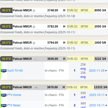
38.0°E
Paksat MM1R
3748.00
H
DVB-S2
8PSK
8000
3/4
Occasional Feeds, data or inactive frequency
(2025-10-18)
38.0°E
Paksat MM1R
3792.00
H
DVB-S2
8PSK
2000
3/4
Occasional Feeds, data or inactive frequency
(2025-10-11)
38.0°E
Paksat MM1R
3794.00
H
DVB-S2
8PSK
1600
5/6
Occasional Feeds, data or inactive frequency
(2025-10-11)
38.0°E
Paksat MM1R
3836.00
H
DVB-S2
8PSK
3222
3/4
1
258
eng
Such TV HD
In chiaro - FTA
1
2025-11-29
+
256
eng
38.0°E
Paksat MM1R
3870.00
H
DVB-S2
8PSK
13333
3/4
10
650
PTV Home
In chiaro - FTA
1
2025-10-11
+
urd
660
PTV News
In chiaro - FTA
2
2025-10-11
+
urd