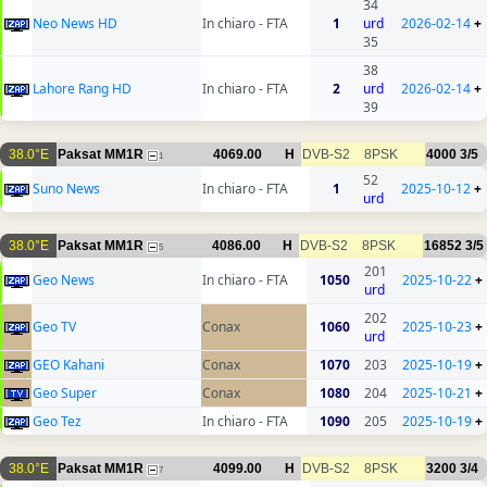
34
Neo News HD
In chiaro - FTA
1
urd
2026-02-14
+
35
38
Lahore Rang HD
In chiaro - FTA
2
urd
2026-02-14
+
39
38.0°E
Paksat MM1R
4069.00
H
DVB-S2
8PSK
4000
3/5
1
52
Suno News
In chiaro - FTA
1
2025-10-12
+
urd
38.0°E
Paksat MM1R
4086.00
H
DVB-S2
8PSK
16852
3/5
5
201
Geo News
In chiaro - FTA
1050
2025-10-22
+
urd
202
Geo TV
Conax
1060
2025-10-23
+
urd
GEO Kahani
Conax
1070
203
2025-10-19
+
Geo Super
Conax
1080
204
2025-10-21
+
Geo Tez
In chiaro - FTA
1090
205
2025-10-19
+
38.0°E
Paksat MM1R
4099.00
H
DVB-S2
8PSK
3200
3/4
7