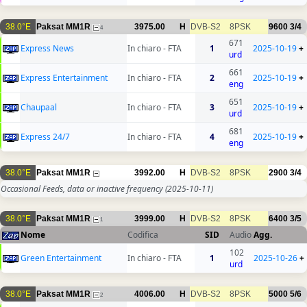
38.0°E
Paksat MM1R
3975.00
H
DVB-S2
8PSK
9600
3/4
4
671
Express News
In chiaro - FTA
1
2025-10-19
+
urd
661
Express Entertainment
In chiaro - FTA
2
2025-10-19
+
eng
651
Chaupaal
In chiaro - FTA
3
2025-10-19
+
urd
681
Express 24/7
In chiaro - FTA
4
2025-10-19
+
eng
38.0°E
Paksat MM1R
3992.00
H
DVB-S2
8PSK
2900
3/4
Occasional Feeds, data or inactive frequency
(2025-10-11)
38.0°E
Paksat MM1R
3999.00
H
DVB-S2
8PSK
6400
3/5
1
Nome
Codifica
SID
Audio
Agg.
102
Green Entertainment
In chiaro - FTA
1
2025-10-26
+
urd
38.0°E
Paksat MM1R
4006.00
H
DVB-S2
8PSK
5000
5/6
2