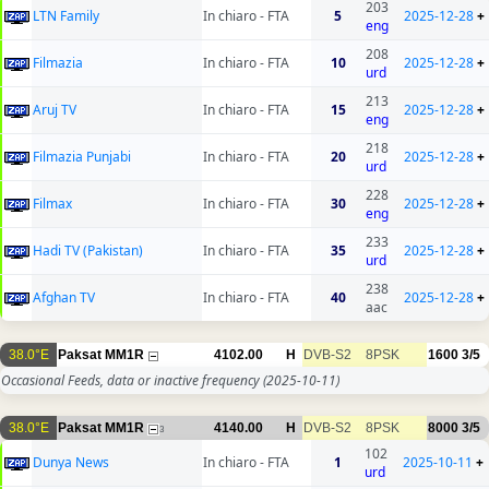
203
LTN Family
In chiaro - FTA
5
2025-12-28
+
eng
208
Filmazia
In chiaro - FTA
10
2025-12-28
+
urd
213
Aruj TV
In chiaro - FTA
15
2025-12-28
+
eng
218
Filmazia Punjabi
In chiaro - FTA
20
2025-12-28
+
urd
228
Filmax
In chiaro - FTA
30
2025-12-28
+
eng
233
Hadi TV (Pakistan)
In chiaro - FTA
35
2025-12-28
+
urd
238
Afghan TV
In chiaro - FTA
40
2025-12-28
+
aac
38.0°E
Paksat MM1R
4102.00
H
DVB-S2
8PSK
1600
3/5
Occasional Feeds, data or inactive frequency
(2025-10-11)
38.0°E
Paksat MM1R
4140.00
H
DVB-S2
8PSK
8000
3/5
3
102
Dunya News
In chiaro - FTA
1
2025-10-11
+
urd