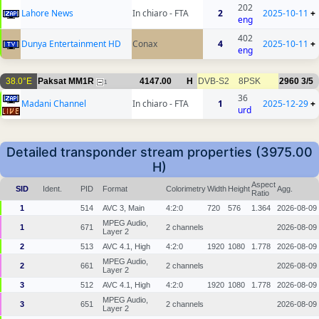
202
Lahore News
In chiaro - FTA
2
2025-10-11
+
eng
402
Dunya Entertainment HD
Conax
4
2025-10-11
+
eng
38.0°E
Paksat MM1R
4147.00
H
DVB-S2
8PSK
2960
3/5
1
36
Madani Channel
In chiaro - FTA
1
2025-12-29
+
urd
Detailed transponder stream properties (3975.00
H)
Aspect
SID
Ident.
PID
Format
Colorimetry
Width
Height
Agg.
Ratio
1
514
AVC 3, Main
4:2:0
720
576
1.364
2026-08-09
MPEG Audio,
1
671
2 channels
2026-08-09
Layer 2
2
513
AVC 4.1, High
4:2:0
1920
1080
1.778
2026-08-09
MPEG Audio,
2
661
2 channels
2026-08-09
Layer 2
3
512
AVC 4.1, High
4:2:0
1920
1080
1.778
2026-08-09
MPEG Audio,
3
651
2 channels
2026-08-09
Layer 2