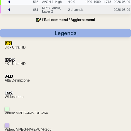
4
515
AVC 4.1, High
4:2:0
1920
1080
1.778
2026-08-09
MPEG Audio,
4
681
2 channels
2026-08-09
Layer 2
I Tuoi commenti / Aggiornamenti
Legenda
8K - Ultra HD
4K - Ultra HD
Alta Definizione
Widescreen
Video: MPEG-4/AVC/H-264
Video: MPEG-H/HEVC/H-265