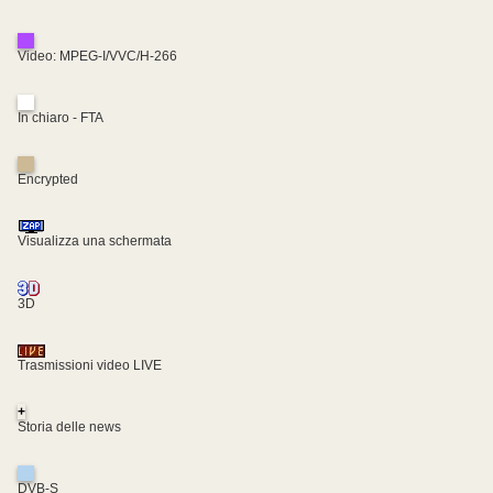
Video: MPEG-I/VVC/H-266
In chiaro - FTA
Encrypted
Visualizza una schermata
3D
Trasmissioni video LIVE
+
Storia delle news
DVB-S