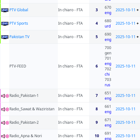
670
PTV Global
In chiaro - FTA
3
2025-10-11
+
eng
680
PTV Sports
In chiaro - FTA
4
2025-10-11
+
urd
690
Pakistan TV
In chiaro - FTA
5
2025-10-11
+
eng
700
gen
701
eng
PTV-FEED
In chiaro - FTA
6
2025-10-11
702
chi
703
rus
651
Radio_Pakistan-1
In chiaro - FTA
7
2025-10-11
eng
661
Radio_Sawat & Waziristan
In chiaro - FTA
8
2025-10-11
eng
671
Radio_Pakistan-2
In chiaro - FTA
9
2025-10-11
eng
691
Radio_Apna & Nori
In chiaro - FTA
10
2025-10-11
eng