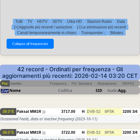
Tutti
TV
HDTV
3DTV
Ultra HD
Stazioni Radio
Data
[+] Aggiunte più recenti / variazioni
[-] Le eliminazioni più recenti
Canali temporaneamente in chiaro
Transponder -
Bitrates
42 record - Ordinati per frequenza - Gli
aggiornamenti più recenti: 2026-02-14 03:20 CET
Pos
Satellite
Frequenza
Pol
Standard
Modulazione
SR/FEC
Nome
Codifica
SID
Audio
Agg.
38.0°E
Paksat MM1R
3717.00
H
DVB-S2
8PSK
3200
3/4
Occasional Feeds, data or inactive frequency
(2025-10-11)
38.0°E
Paksat MM1R
3722.00
H
DVB-S2
8PSK
3200
3/4
Occasional Feeds, data or inactive frequency
(2025-10-11)