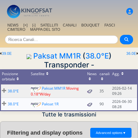
NEWS
[+]
[-]
SATELLITI
CANALI
BOUQUET
FASCI
CIMITERO
MAPPA DEL SITO
39.0E
Paksat MM1R
(
38.0°E
)
36.0E
Transponder -
Posizione
Satellite
News
canali
Agg.
orbitale
Paksat MM1R
Moving
2026-02-14
38.0°E
35
09:26
0.18°W/day
2026-06-30
38.0°E
Paksat 1R
90
08:28
Tutte le trasmissioni
Filtering and display options
Advanced options
▼